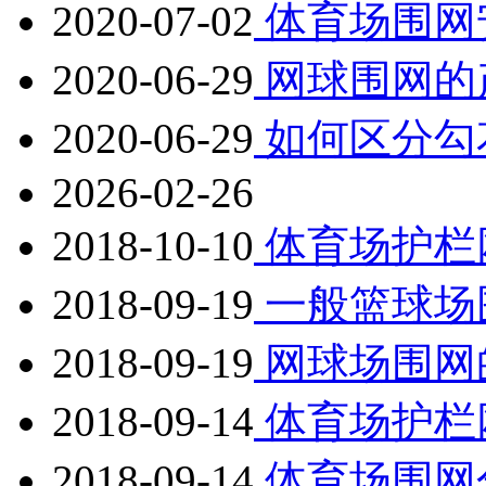
2020-07-02
体育场围网
2020-06-29
网球围网的
2020-06-29
如何区分勾
2026-02-26
2018-10-10
体育场护栏
2018-09-19
一般篮球场
2018-09-19
网球场围网
2018-09-14
体育场护栏
2018-09-14
体育场围网