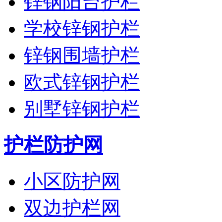
锌钢阳台护栏
学校锌钢护栏
锌钢围墙护栏
欧式锌钢护栏
别墅锌钢护栏
护栏防护网
小区防护网
双边护栏网