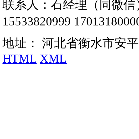
联系人：石经理（同微信） 手
15533820999 17013180
地址： 河北省衡水市安平
HTML
XML