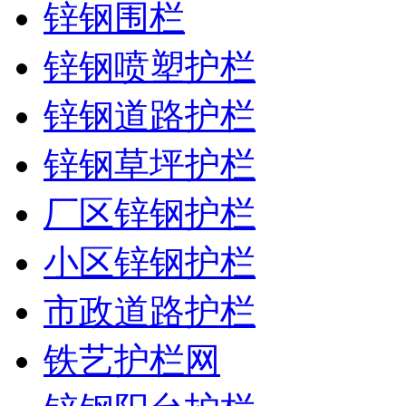
锌钢围栏
锌钢喷塑护栏
锌钢道路护栏
锌钢草坪护栏
厂区锌钢护栏
小区锌钢护栏
市政道路护栏
铁艺护栏网