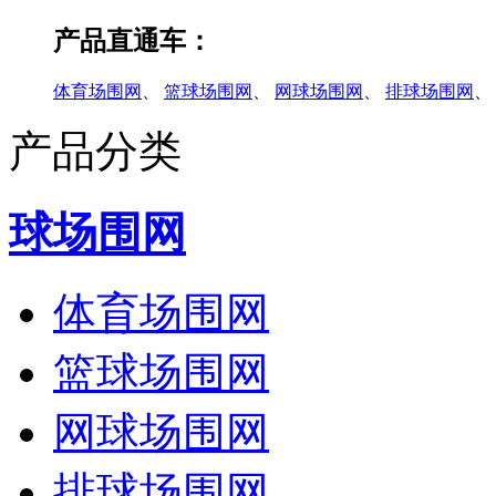
产品直通车：
体育场围网
、
篮球场围网
、
网球场围网
、
排球场围网
、
产品分类
球场围网
体育场围网
篮球场围网
网球场围网
排球场围网