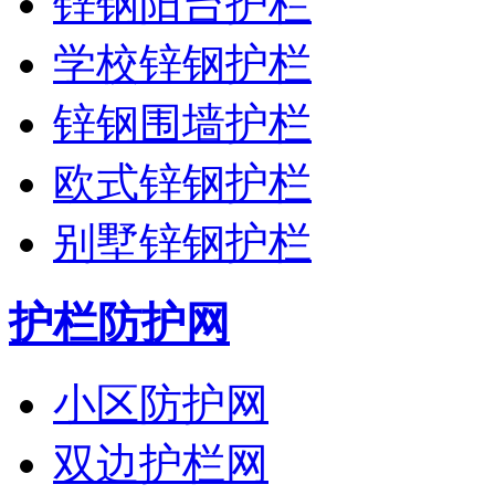
锌钢阳台护栏
学校锌钢护栏
锌钢围墙护栏
欧式锌钢护栏
别墅锌钢护栏
护栏防护网
小区防护网
双边护栏网