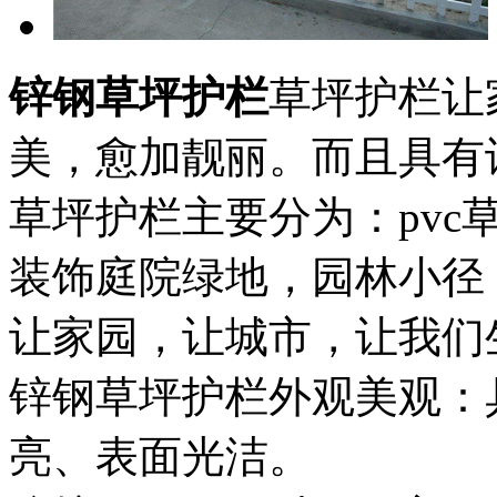
锌钢草坪护栏
草坪护栏让
美，愈加靓丽。而且具有
草坪护栏主要分为：pv
装饰庭院绿地，园林小径
让家园，让城市，让我们
锌钢草坪护栏外观美观：
亮、表面光洁。