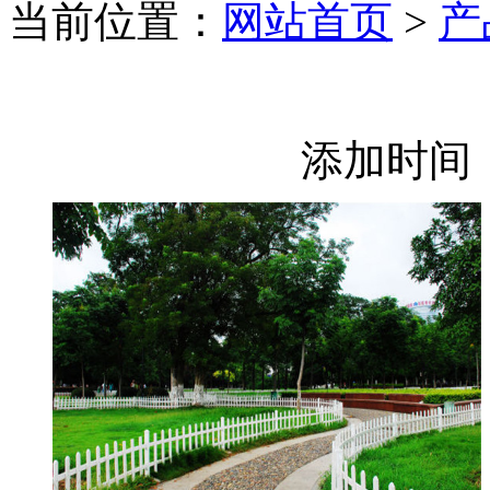
当前位置：
网站首页
>
产
添加时间：2